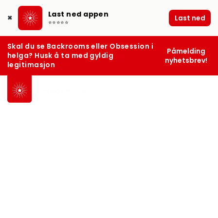
Last ned appen
Last ned
✖
⭐⭐⭐⭐⭐
Skal du se Backrooms eller Obsession i
Påmelding
helga? Husk å ta med gyldig
nyhetsbrev!
legitimasjon