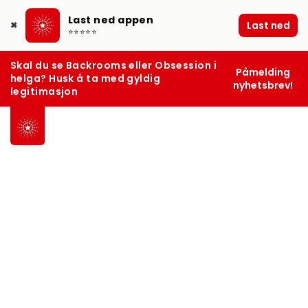
Last ned appen
Last ned
✖
⭐⭐⭐⭐⭐
Skal du se Backrooms eller Obsession i
Påmelding
helga? Husk å ta med gyldig
nyhetsbrev!
legitimasjon