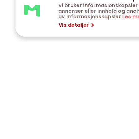
Vi bruker informasjonskapsler 
annonser eller innhold og analys
av informasjonskapsler
Les m
Vis detaljer
VÅRE KINOER
K
Trondheim kino
K
Kimen kino
O
Steinkjer kino
O
Сaroline kino