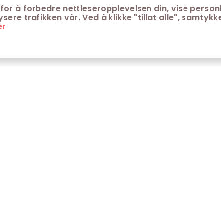
for å forbedre nettleseropplevelsen din, vise personl
ere trafikken vår. Ved å klikke "tillat alle", samtykke
er
ONTAKT
KUNDESERVICE
ontakt Trondheim kino
Aldersgrenser på kino
m Trondheim Kino
Retningslinjer for
personvern
fte stilte spørsmål
Ledsagerbevis
Våre kinokiosker
Åpenhetsloven Trondheim