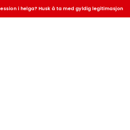
ession i helga? Husk å ta med gyldig legitimasjon
SØK
K