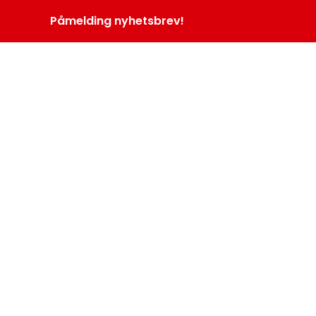
Påmelding nyhetsbrev!
INOPROGRAM
LOGG INN
MENY