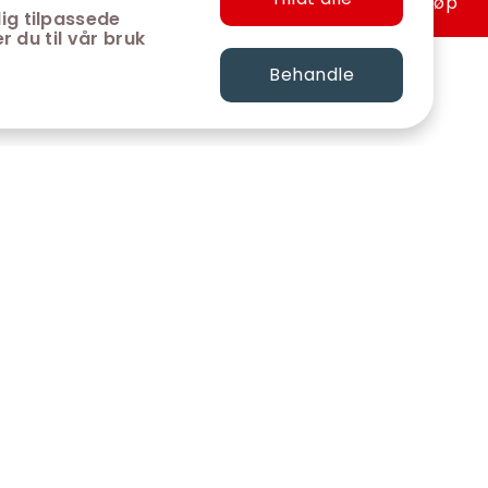
Hurtigkjøp
ig tilpassede
r du til vår bruk
Behandle
FØLG OSS