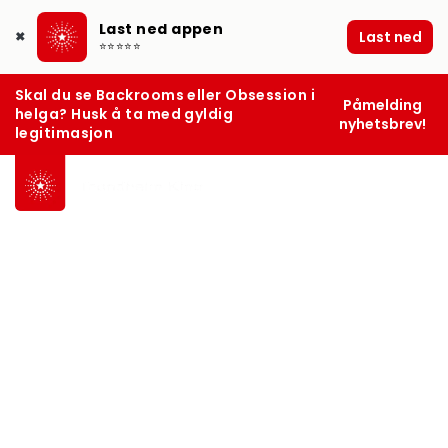
Last ned appen
Last ned
✖
⭐⭐⭐⭐⭐
Skal du se Backrooms eller Obsession i
Påmelding
helga? Husk å ta med gyldig
nyhetsbrev!
legitimasjon