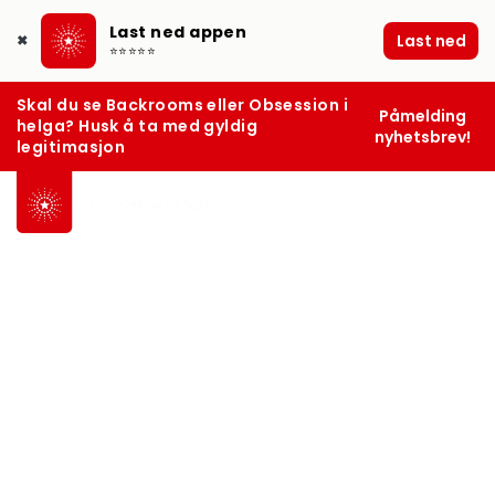
Last ned appen
Last ned
✖
⭐⭐⭐⭐⭐
Skal du se Backrooms eller Obsession i
Påmelding
helga? Husk å ta med gyldig
nyhetsbrev!
legitimasjon