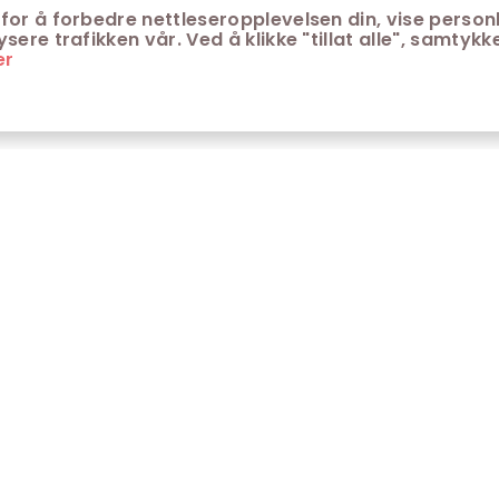
for å forbedre nettleseropplevelsen din, vise personl
ere trafikken vår. Ved å klikke "tillat alle", samtykke
er
ONTAKT
KUNDESERVICE
ontakt Trondheim kino
Aldersgrenser på kino
m Trondheim Kino
Retningslinjer for
personvern
fte stilte spørsmål
Ledsagerbevis
Våre kinokiosker
Åpenhetsloven Trondheim