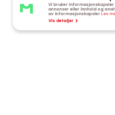
Vi bruker informasjonskapsler 
annonser eller innhold og analys
av informasjonskapsler
Les m
Vis detaljer
VÅRE KINOER
K
Trondheim kino
K
Kimen kino
O
Steinkjer kino
O
Сaroline kino