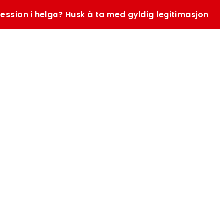
ession i helga? Husk å ta med gyldig legitimasjon
SØK
K