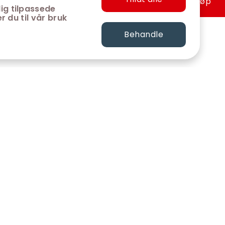
Hurtigkjøp
ig tilpassede
r du til vår bruk
Behandle
FØLG OSS