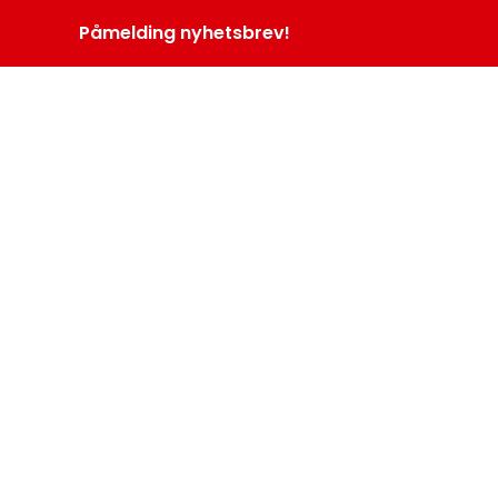
Påmelding nyhetsbrev!
INOPROGRAM
LOGG INN
MENY