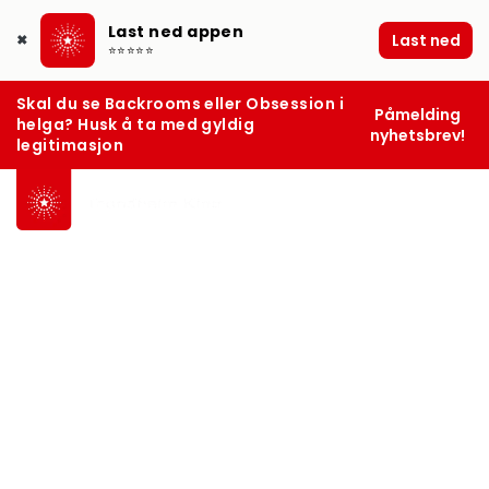
Last ned appen
Last ned
✖
⭐⭐⭐⭐⭐
Skal du se Backrooms eller Obsession i
Påmelding
helga? Husk å ta med gyldig
nyhetsbrev!
legitimasjon