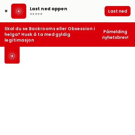
Last ned appen
Last ned
✖
⭐⭐⭐⭐⭐
Skal du se Backrooms eller Obsession i
Påmelding
helga? Husk å ta med gyldig
nyhetsbrev!
legitimasjon