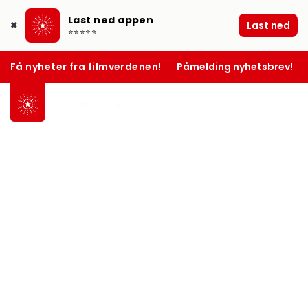
Last ned appen
Last ned
✖
⭐⭐⭐⭐⭐
Få nyheter fra filmverdenen!
Påmelding nyhetsbrev!