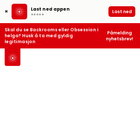
Last ned appen
Last ned
✖
⭐⭐⭐⭐⭐
Skal du se Backrooms eller Obsession i
Påmelding
helga? Husk å ta med gyldig
nyhetsbrev!
legitimasjon