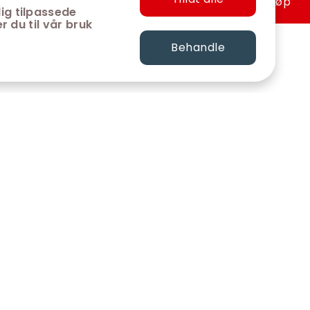
Hurtigkjøp
ig tilpassede
r du til vår bruk
Behandle
FØLG OSS