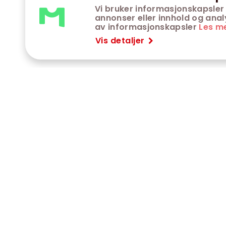
Vi bruker informasjonskapsler 
annonser eller innhold og analys
av informasjonskapsler
Les m
Vis detaljer
VÅRE KINOER
K
Trondheim kino
K
Kimen kino
O
Steinkjer kino
O
Сaroline kino