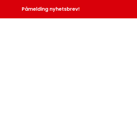
Påmelding nyhetsbrev!
INOPROGRAM
LOGG INN
MENY