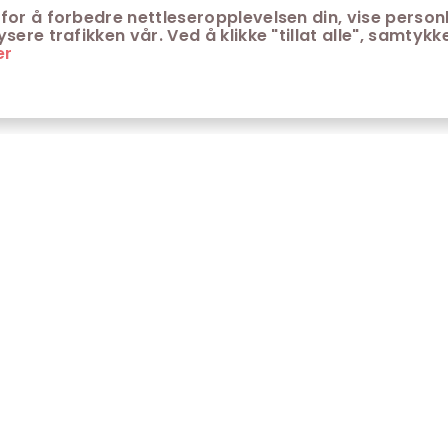
for å forbedre nettleseropplevelsen din, vise personl
ere trafikken vår. Ved å klikke "tillat alle", samtykke
er
ONTAKT
KUNDESERVICE
ontakt Trondheim kino
Aldersgrenser på kino
m Trondheim Kino
Retningslinjer for
personvern
fte stilte spørsmål
Ledsagerbevis
Våre kinokiosker
Åpenhetsloven Trondheim