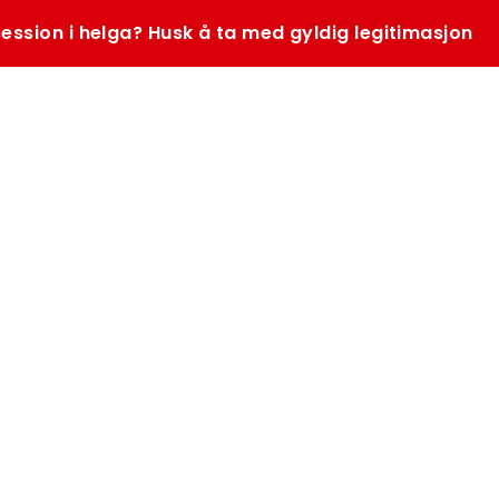
ession i helga? Husk å ta med gyldig legitimasjon
SØK
K