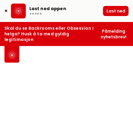
Last ned appen
Last ned
✖
⭐⭐⭐⭐⭐
Skal du se Backrooms eller Obsession i
Påmelding
helga? Husk å ta med gyldig
nyhetsbrev!
legitimasjon