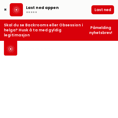
Last ned appen
Last ned
✖
⭐⭐⭐⭐⭐
Skal du se Backrooms eller Obsession i
Påmelding
helga? Husk å ta med gyldig
nyhetsbrev!
legitimasjon