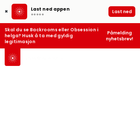
Last ned appen
Last ned
✖
⭐⭐⭐⭐⭐
Skal du se Backrooms eller Obsession i
Påmelding
helga? Husk å ta med gyldig
nyhetsbrev!
legitimasjon