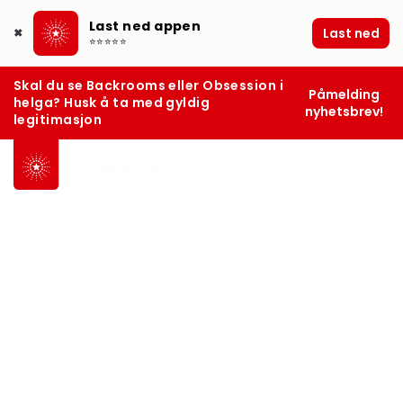
Last ned appen
Last ned
✖
⭐⭐⭐⭐⭐
Skal du se Backrooms eller Obsession i
Påmelding
helga? Husk å ta med gyldig
nyhetsbrev!
legitimasjon