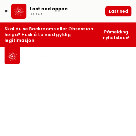
Last ned appen
Last ned
✖
⭐⭐⭐⭐⭐
Skal du se Backrooms eller Obsession i
Påmelding
helga? Husk å ta med gyldig
nyhetsbrev!
legitimasjon