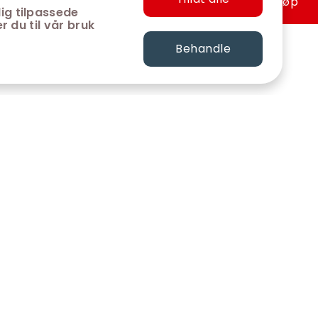
Hurtigkjøp
ig tilpassede
r du til vår bruk
Behandle
FØLG OSS