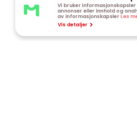
Vi bruker informasjonskapsler 
annonser eller innhold og analys
av informasjonskapsler
Les m
Vis detaljer
VÅRE KINOER
K
Trondheim kino
K
Kimen kino
O
Steinkjer kino
O
Сaroline kino