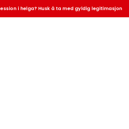
ession i helga? Husk å ta med gyldig legitimasjon
SØK
K