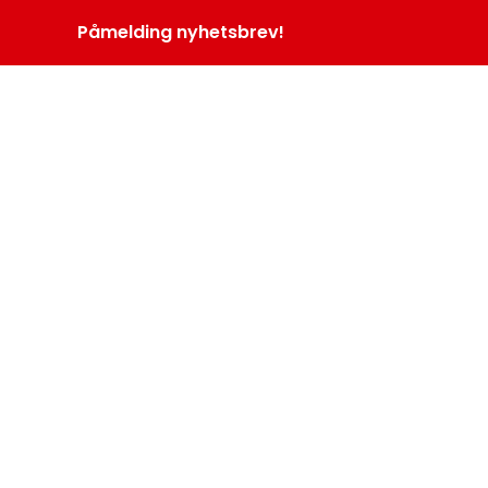
Påmelding nyhetsbrev!
INOPROGRAM
LOGG INN
MENY