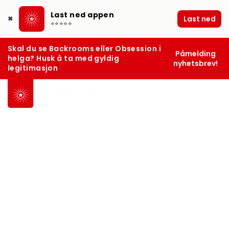
Last ned appen
Last ned
✖
⭐⭐⭐⭐⭐
Skal du se Backrooms eller Obsession i
Påmelding
helga? Husk å ta med gyldig
nyhetsbrev!
legitimasjon