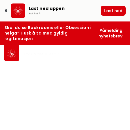
Last ned appen
Last ned
✖
⭐⭐⭐⭐⭐
Skal du se Backrooms eller Obsession i
Påmelding
helga? Husk å ta med gyldig
nyhetsbrev!
legitimasjon