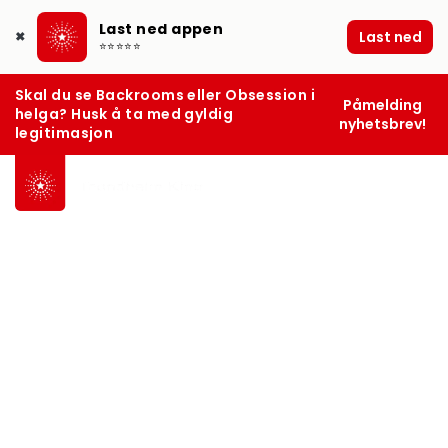
Last ned appen
Last ned
✖
⭐⭐⭐⭐⭐
Skal du se Backrooms eller Obsession i
Påmelding
helga? Husk å ta med gyldig
nyhetsbrev!
legitimasjon