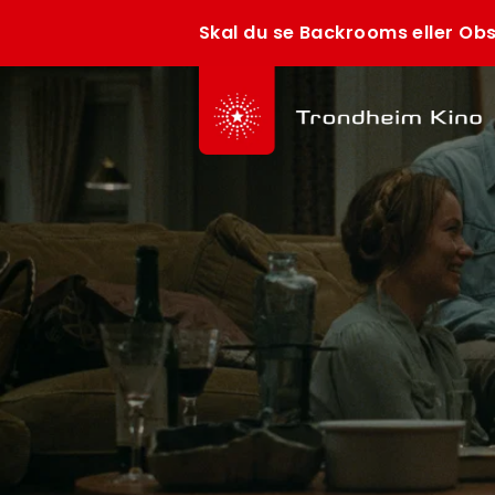
Skal du se Backrooms eller Obs