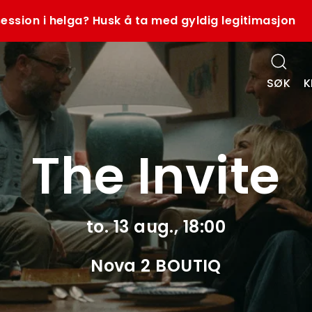
ession i helga? Husk å ta med gyldig legitimasjon
SØK
K
The Invite
to. 13 aug., 18:00
Nova 2 BOUTIQ