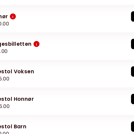
nør
i
0.00
gesbilletten
i
5.00
lestol Voksen
5.00
lestol Honnør
5.00
lestol Barn
0.00