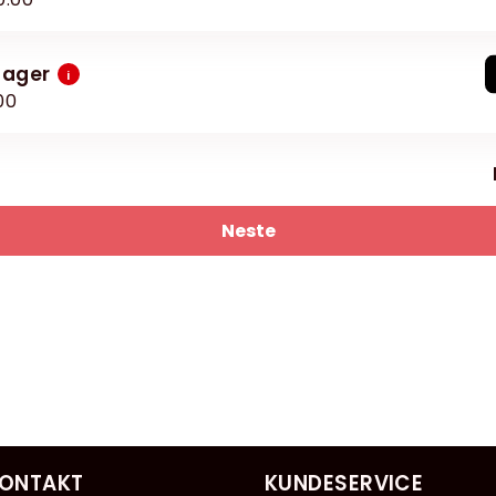
sager
i
00
Neste
ONTAKT
KUNDESERVICE