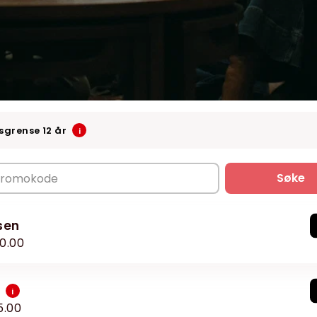
sgrense 12 år
i
Søke
sen
20.00
n
i
5.00