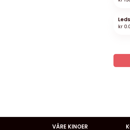
led
kr 0.
VÅRE KINOER
K