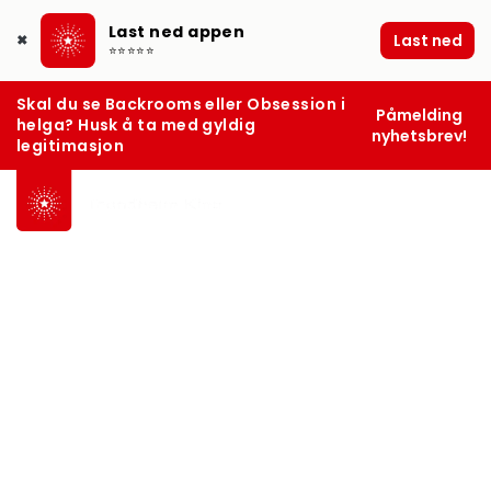
Last ned appen
Last ned
✖
⭐⭐⭐⭐⭐
Skal du se Backrooms eller Obsession i
Påmelding
helga? Husk å ta med gyldig
nyhetsbrev!
legitimasjon