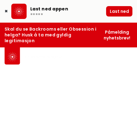
Last ned appen
Last ned
✖
⭐⭐⭐⭐⭐
Skal du se Backrooms eller Obsession i
Påmelding
helga? Husk å ta med gyldig
nyhetsbrev!
legitimasjon