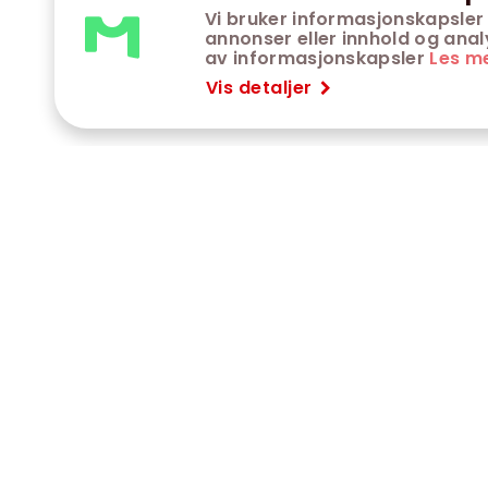
Vi bruker informasjonskapsler 
annonser eller innhold og analys
av informasjonskapsler
Les m
Vis detaljer
VÅRE KINOER
K
Trondheim kino
K
Kimen kino
O
Steinkjer kino
O
Сaroline kino