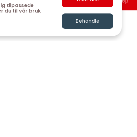
Hurtigkjøp
ig tilpassede
r du til vår bruk
Behandle
FØLG OSS