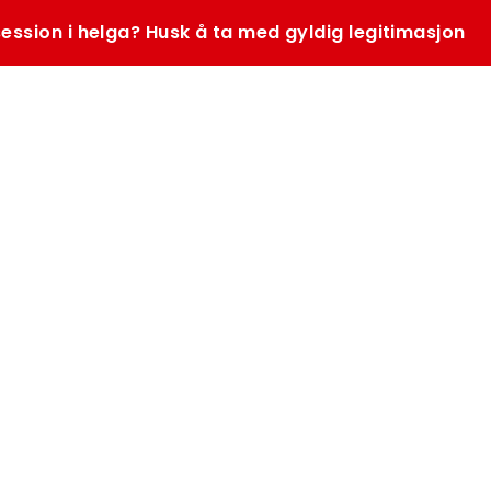
ession i helga? Husk å ta med gyldig legitimasjon
SØK
K