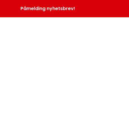
Påmelding nyhetsbrev!
INOPROGRAM
LOGG INN
MENY