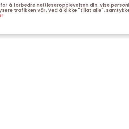
for å forbedre nettleseropplevelsen din, vise personl
ere trafikken vår. Ved å klikke "tillat alle", samtykke
er
ONTAKT
KUNDESERVICE
ontakt Trondheim kino
Aldersgrenser på kino
m Trondheim Kino
Retningslinjer for
personvern
fte stilte spørsmål
Ledsagerbevis
Våre kinokiosker
Åpenhetsloven Trondheim