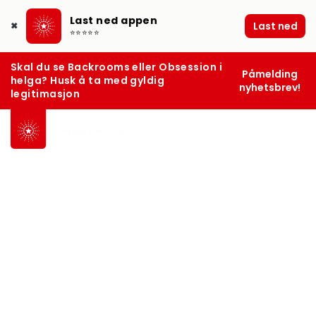
Last ned appen
Last ned
✖
⭐⭐⭐⭐⭐
Skal du se Backrooms eller Obsession i
Påmelding
helga? Husk å ta med gyldig
nyhetsbrev!
legitimasjon