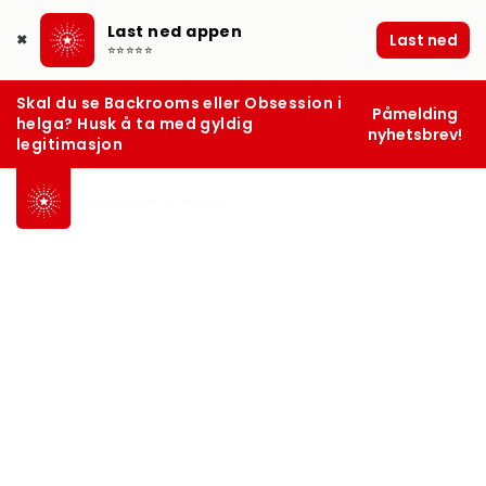
Last ned appen
Last ned
✖
⭐⭐⭐⭐⭐
Skal du se Backrooms eller Obsession i
Påmelding
helga? Husk å ta med gyldig
nyhetsbrev!
legitimasjon