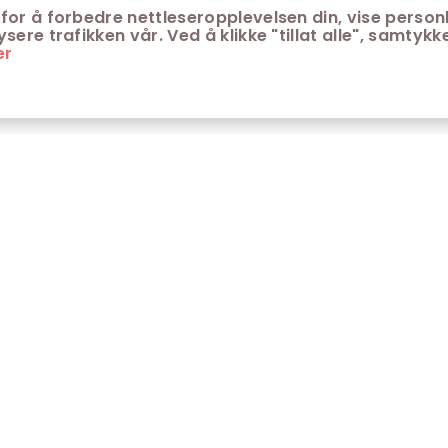
for å forbedre nettleseropplevelsen din, vise personl
ere trafikken vår. Ved å klikke "tillat alle", samtykke
er
ONTAKT
KUNDESERVICE
ontakt Trondheim kino
Aldersgrenser på kino
m Trondheim Kino
Retningslinjer for
personvern
fte stilte spørsmål
Ledsagerbevis
Våre kinokiosker
Åpenhetsloven Trondheim