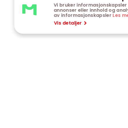
Vi bruker informasjonskapsler 
annonser eller innhold og analys
av informasjonskapsler
Les m
Vis detaljer
VÅRE KINOER
K
Trondheim kino
K
Kimen kino
O
Steinkjer kino
O
Сaroline kino