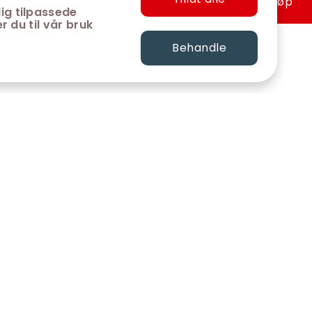
Hurtigkjøp
ig tilpassede
r du til vår bruk
Behandle
FØLG OSS