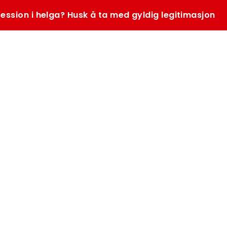
ession i helga? Husk å ta med gyldig legitimasjon
SØK
K