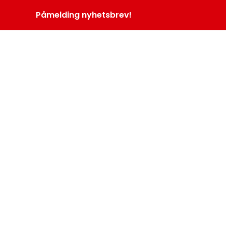
Påmelding nyhetsbrev!
INOPROGRAM
LOGG INN
MENY