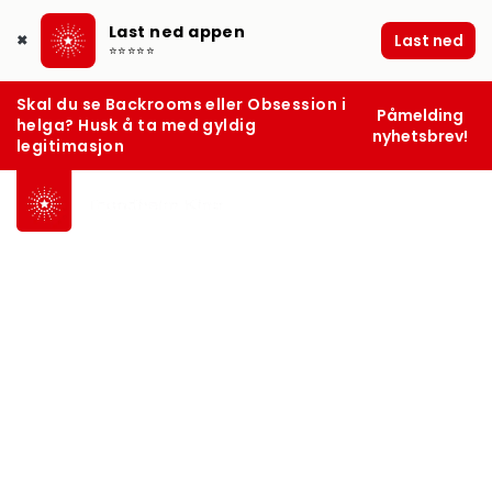
Last ned appen
Last ned
✖
⭐⭐⭐⭐⭐
Skal du se Backrooms eller Obsession i
Påmelding
helga? Husk å ta med gyldig
nyhetsbrev!
legitimasjon