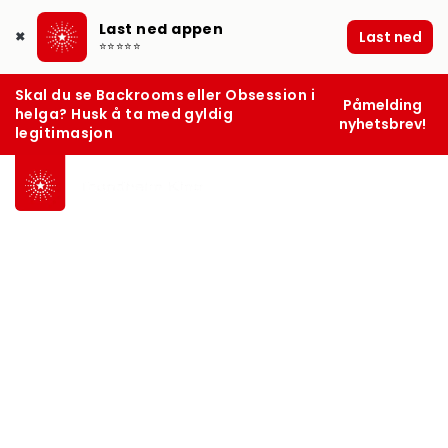
Last ned appen
Last ned
✖
⭐⭐⭐⭐⭐
Skal du se Backrooms eller Obsession i
Påmelding
helga? Husk å ta med gyldig
nyhetsbrev!
legitimasjon