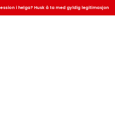
ession i helga? Husk å ta med gyldig legitimasjon
SØK
K