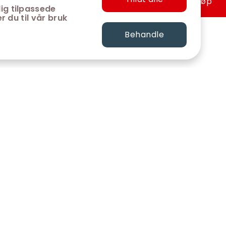
Hurtigkjøp
ig tilpassede
r du til vår bruk
Behandle
FØLG OSS