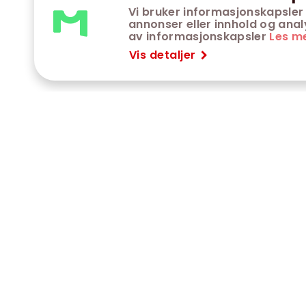
Vi bruker informasjonskapsler 
annonser eller innhold og analys
av informasjonskapsler
Les m
Vis detaljer
VÅRE KINOER
K
Trondheim kino
K
Kimen kino
O
Steinkjer kino
O
Сaroline kino