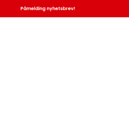
Påmelding nyhetsbrev!
INOPROGRAM
LOGG INN
MENY