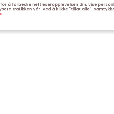
for å forbedre nettleseropplevelsen din, vise personl
ere trafikken vår. Ved å klikke "tillat alle", samtykke
er
ONTAKT
KUNDESERVICE
ontakt Trondheim kino
Aldersgrenser på kino
m Trondheim Kino
Retningslinjer for
personvern
fte stilte spørsmål
Ledsagerbevis
Våre kinokiosker
Åpenhetsloven Trondheim