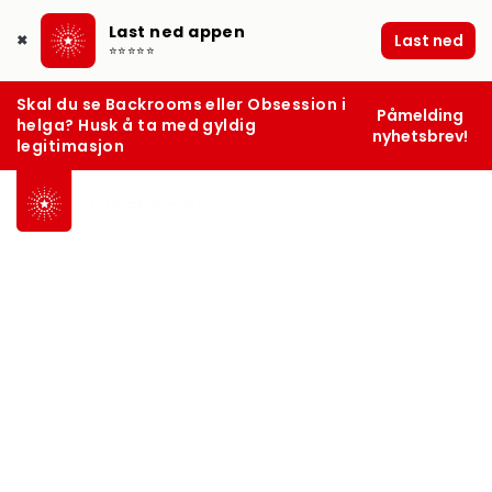
Last ned appen
Last ned
✖
⭐⭐⭐⭐⭐
Skal du se Backrooms eller Obsession i
Påmelding
helga? Husk å ta med gyldig
nyhetsbrev!
legitimasjon