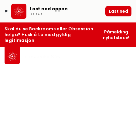
Last ned appen
Last ned
✖
⭐⭐⭐⭐⭐
Skal du se Backrooms eller Obsession i
Påmelding
helga? Husk å ta med gyldig
nyhetsbrev!
legitimasjon