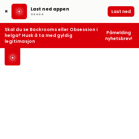
Last ned appen
Last ned
✖
⭐⭐⭐⭐⭐
Skal du se Backrooms eller Obsession i
Påmelding
helga? Husk å ta med gyldig
nyhetsbrev!
legitimasjon