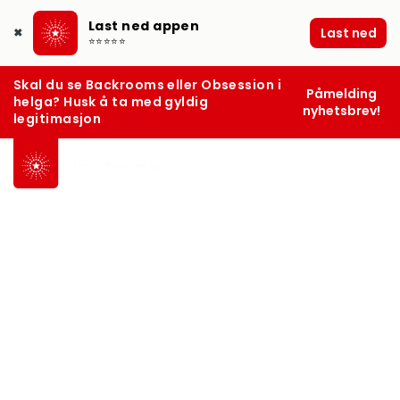
Last ned appen
Last ned
✖
⭐⭐⭐⭐⭐
Skal du se Backrooms eller Obsession i
Påmelding
helga? Husk å ta med gyldig
nyhetsbrev!
legitimasjon